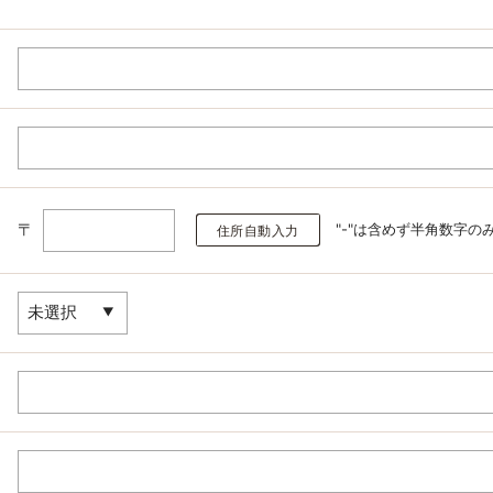
〒
"-"は含めず半角数字